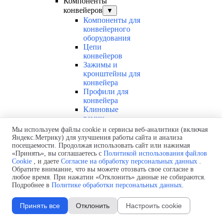
Компоненты
конвейеров
▼
Компоненты для
конвейерного
оборудования
Цепи
конвейеров
Зажимы и
кронштейны для
конвейера
Профили для
конвейера
Клиновые
ремни
Ролики для
Мы используем файлы cookie и сервисы веб-аналитики (включая
конвейеров
Яндекс.Метрику) для улучшения работы сайта и анализа
Звездочки для
посещаемости. Продолжая использовать сайт или нажимая
«Принять», вы соглашаетесь с
Политикой использования файлов
пластиковых
Cookie
, и даете
Согласие на обработку персональных данных
.
цепей
Обратите внимание, что вы можете отозвать свое согласие в
Шкив
любое время. При нажатии «Отклонить» данные не собираются.
клинового
Подробнее в
Политике обработки персональных данных
.
ремня
Транспортерные цепи
Принять все
Отклонить
Настроить cookie
Модульные ленты Scanbelt
▼