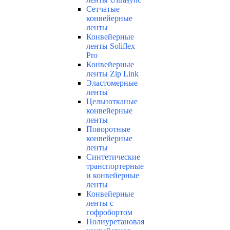
Сетчатые
конвейерные
ленты
Конвейерные
ленты Soliflex
Pro
Конвейерные
ленты Zip Link
Эластомерные
ленты
Цельнотканые
конвейерные
ленты
Поворотные
конвейерные
ленты
Синтетические
транспортерные
и конвейерные
ленты
Конвейерные
ленты с
гофробортом
Полиуретановая