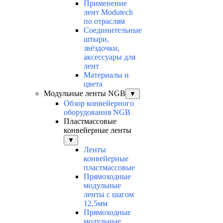
Применение
лент Modutech
по отраслям
Соединительные
штыри,
звёздочки,
аксессуары для
лент
Материалы и
цвета
Модульные ленты NGB
▼
Обзор конвейерного
оборудования NGB
Пластмассовые
конвейерные ленты
▼
Ленты
конвейерные
пластмассовые
Прямоходные
модульные
ленты с шагом
12,5мм
Прямоходные
модульные