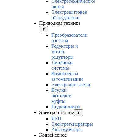
Электротехнические
шины
Электрощитовое
оборудование
Приводная техника
▼
Преобразователи
частоты
Редукторы и
мотор-
редукторы
Линейные
системы
Компоненты
автоматизации
Электродвигатели
Втулки
шестерни
муфты
Подшипники
Электропитание
▼
ИБП
Электрогенераторы
Аккумуляторы
Конвейерное