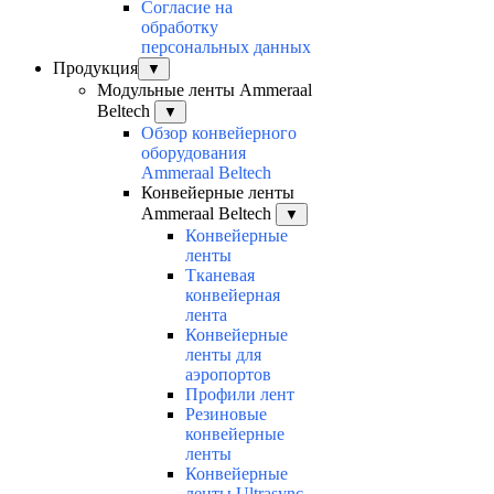
Согласие на
обработку
персональных данных
Продукция
▼
Модульные ленты Ammeraal
Beltech
▼
Обзор конвейерного
оборудования
Ammeraal Beltech
Конвейерные ленты
Ammeraal Beltech
▼
Конвейерные
ленты
Тканевая
конвейерная
лента
Конвейерные
ленты для
аэропортов
Профили лент
Резиновые
конвейерные
ленты
Конвейерные
ленты Ultrasync