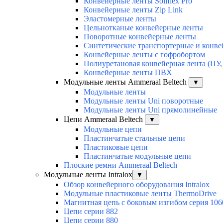
Конвейерные ленты Soliflex Pro
Конвейерные ленты Zip Link
Эластомерные ленты
Цельнотканые конвейерные ленты
Поворотные конвейерные ленты
Синтетические транспортерные и конв
Конвейерные ленты с гофробортом
Полиуретановая конвейерная лента (ПУ,
Конвейерные ленты ПВХ
Модульные ленты Ammeraal Beltech
▼
Модульные ленты
Модульные ленты Uni поворотные
Модульные ленты Uni прямолинейные
Цепи Ammeraal Beltech
▼
Модульные цепи
Пластинчатые стальные цепи
Пластиковые цепи
Пластинчатые модульные цепи
Плоские ремни Ammeraal Beltech
Модульные ленты Intralox
▼
Обзор конвейерного оборудования Intralox
Модульные пластиковые ленты ThermoDrive
Магнитная цепь с боковым изгибом серия 106
Цепи серии 882
Цепи серии 880