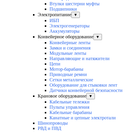
Втулки шестерни муфты
Подшипники
Электропитание
▼
ИБП
Электрогенераторы
Аккумуляторы
Конвейерное оборудование
▼
Конвейерные ленты
Замки и соединения
Модульные ленты
Направляющие и натяжители
Цепи
Мотор-барабаны
Приводные ремни
Сетки металлические
Оборудование для стыковки лент
Датчики конвейерной безопасности
Крановое оборудование
▼
Кабельные тележки
Пульты управления
Кабельные барабаны
Канатные и цепные электротали
Шинопроводы
РВД и ПВД