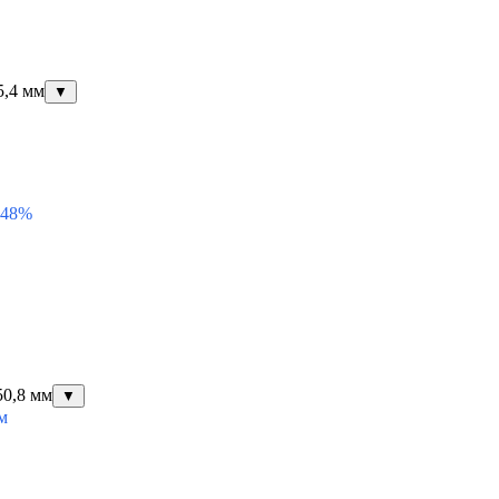
5,4 мм
▼
 48%
50,8 мм
▼
м