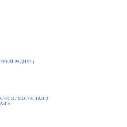
ЛОТНЫЙ РАДИУС)
D1701 R / MD1701 TAB R
TAB S