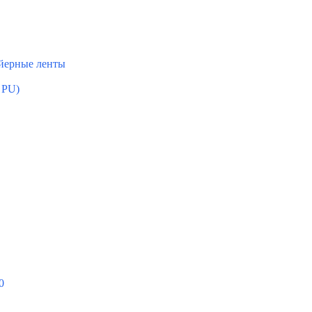
ейерные ленты
 PU)
0