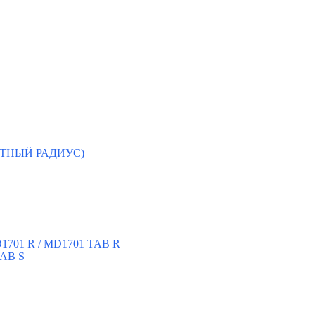
ЛОТНЫЙ РАДИУС)
D1701 R / MD1701 TAB R
TAB S