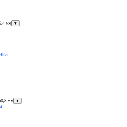
5,4 мм
▼
 48%
50,8 мм
▼
м