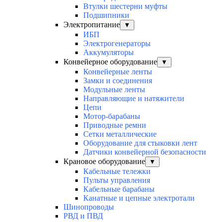
Втулки шестерни муфты
Подшипники
Электропитание
▼
ИБП
Электрогенераторы
Аккумуляторы
Конвейерное оборудование
▼
Конвейерные ленты
Замки и соединения
Модульные ленты
Направляющие и натяжители
Цепи
Мотор-барабаны
Приводные ремни
Сетки металлические
Оборудование для стыковки лент
Датчики конвейерной безопасности
Крановое оборудование
▼
Кабельные тележки
Пульты управления
Кабельные барабаны
Канатные и цепные электротали
Шинопроводы
РВД и ПВД