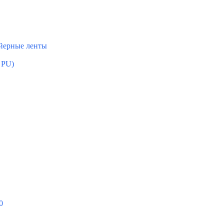
ейерные ленты
 PU)
0