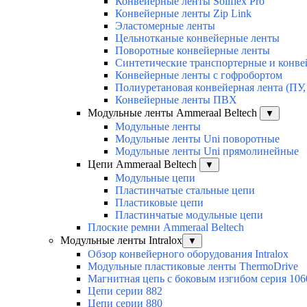
Конвейерные ленты Soliflex Pro
Конвейерные ленты Zip Link
Эластомерные ленты
Цельнотканые конвейерные ленты
Поворотные конвейерные ленты
Синтетические транспортерные и конв
Конвейерные ленты с гофробортом
Полиуретановая конвейерная лента (ПУ,
Конвейерные ленты ПВХ
Модульные ленты Ammeraal Beltech
▼
Модульные ленты
Модульные ленты Uni поворотные
Модульные ленты Uni прямолинейные
Цепи Ammeraal Beltech
▼
Модульные цепи
Пластинчатые стальные цепи
Пластиковые цепи
Пластинчатые модульные цепи
Плоские ремни Ammeraal Beltech
Модульные ленты Intralox
▼
Обзор конвейерного оборудования Intralox
Модульные пластиковые ленты ThermoDrive
Магнитная цепь с боковым изгибом серия 106
Цепи серии 882
Цепи серии 880