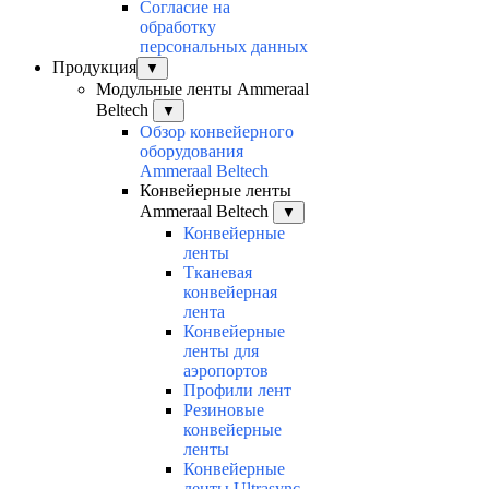
Согласие на
обработку
персональных данных
Продукция
▼
Модульные ленты Ammeraal
Beltech
▼
Обзор конвейерного
оборудования
Ammeraal Beltech
Конвейерные ленты
Ammeraal Beltech
▼
Конвейерные
ленты
Тканевая
конвейерная
лента
Конвейерные
ленты для
аэропортов
Профили лент
Резиновые
конвейерные
ленты
Конвейерные
ленты Ultrasync