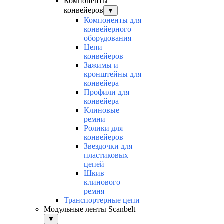
Компоненты
конвейеров
▼
Компоненты для
конвейерного
оборудования
Цепи
конвейеров
Зажимы и
кронштейны для
конвейера
Профили для
конвейера
Клиновые
ремни
Ролики для
конвейеров
Звездочки для
пластиковых
цепей
Шкив
клинового
ремня
Транспортерные цепи
Модульные ленты Scanbelt
▼