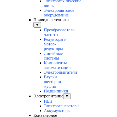
Электротехнические
шины
Электрощитовое
оборудование
Приводная техника
▼
Преобразователи
частоты
Редукторы и
мотор-
редукторы
Линейные
системы
Компоненты
автоматизации
Электродвигатели
Втулки
шестерни
муфты
Подшипники
Электропитание
▼
ИБП
Электрогенераторы
Аккумуляторы
Конвейерное