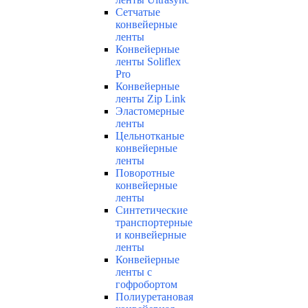
Сетчатые
конвейерные
ленты
Конвейерные
ленты Soliflex
Pro
Конвейерные
ленты Zip Link
Эластомерные
ленты
Цельнотканые
конвейерные
ленты
Поворотные
конвейерные
ленты
Синтетические
транспортерные
и конвейерные
ленты
Конвейерные
ленты с
гофробортом
Полиуретановая