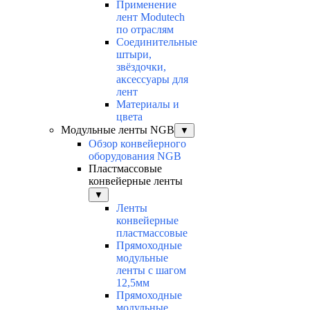
Применение
лент Modutech
по отраслям
Соединительные
штыри,
звёздочки,
аксессуары для
лент
Материалы и
цвета
Модульные ленты NGB
▼
Обзор конвейерного
оборудования NGB
Пластмассовые
конвейерные ленты
▼
Ленты
конвейерные
пластмассовые
Прямоходные
модульные
ленты с шагом
12,5мм
Прямоходные
модульные