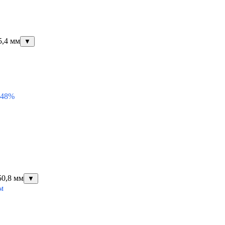
5,4 мм
▼
 48%
50,8 мм
▼
м