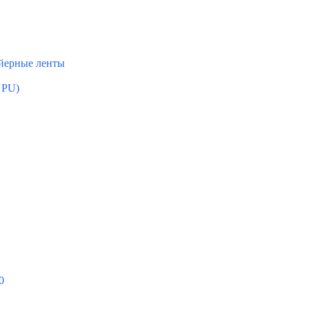
ейерные ленты
 PU)
0