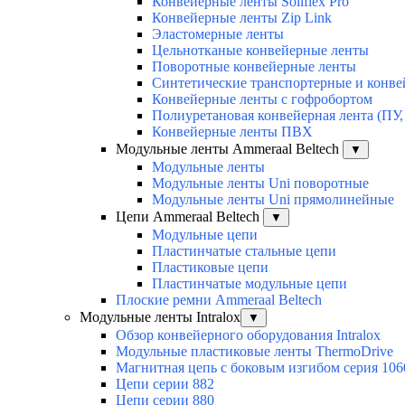
Конвейерные ленты Soliflex Pro
Конвейерные ленты Zip Link
Эластомерные ленты
Цельнотканые конвейерные ленты
Поворотные конвейерные ленты
Синтетические транспортерные и конв
Конвейерные ленты с гофробортом
Полиуретановая конвейерная лента (ПУ,
Конвейерные ленты ПВХ
Модульные ленты Ammeraal Beltech
▼
Модульные ленты
Модульные ленты Uni поворотные
Модульные ленты Uni прямолинейные
Цепи Ammeraal Beltech
▼
Модульные цепи
Пластинчатые стальные цепи
Пластиковые цепи
Пластинчатые модульные цепи
Плоские ремни Ammeraal Beltech
Модульные ленты Intralox
▼
Обзор конвейерного оборудования Intralox
Модульные пластиковые ленты ThermoDrive
Магнитная цепь с боковым изгибом серия 106
Цепи серии 882
Цепи серии 880