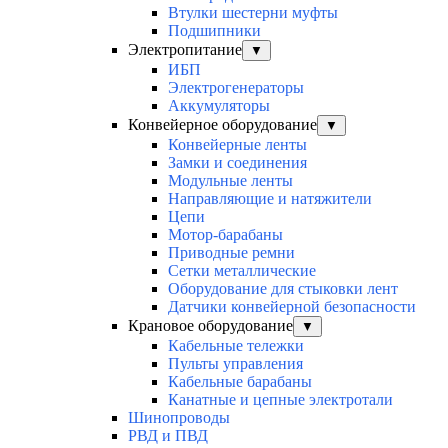
Втулки шестерни муфты
Подшипники
Электропитание
▼
ИБП
Электрогенераторы
Аккумуляторы
Конвейерное оборудование
▼
Конвейерные ленты
Замки и соединения
Модульные ленты
Направляющие и натяжители
Цепи
Мотор-барабаны
Приводные ремни
Сетки металлические
Оборудование для стыковки лент
Датчики конвейерной безопасности
Крановое оборудование
▼
Кабельные тележки
Пульты управления
Кабельные барабаны
Канатные и цепные электротали
Шинопроводы
РВД и ПВД