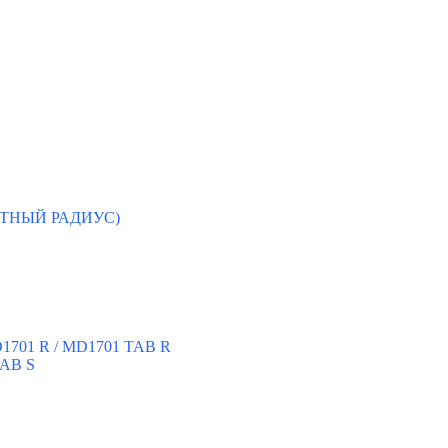
ЛОТНЫЙ РАДИУС)
D1701 R / MD1701 TAB R
TAB S