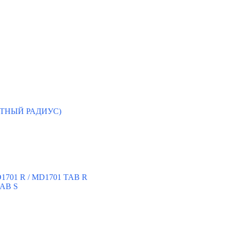
ЛОТНЫЙ РАДИУС)
D1701 R / MD1701 TAB R
TAB S