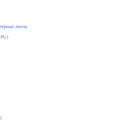
ейерные ленты
 PU)
0