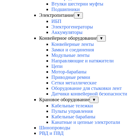
Втулки шестерни муфты
Подшипники
Электропитание
▼
ИБП
Электрогенераторы
Аккумуляторы
Конвейерное оборудование
▼
Конвейерные ленты
Замки и соединения
Модульные ленты
Направляющие и натяжители
Цепи
Мотор-барабаны
Приводные ремни
Сетки металлические
Оборудование для стыковки лент
Датчики конвейерной безопасности
Крановое оборудование
▼
Кабельные тележки
Пульты управления
Кабельные барабаны
Канатные и цепные электротали
Шинопроводы
РВД и ПВД