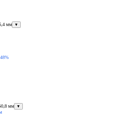
5,4 мм
▼
 48%
50,8 мм
▼
м