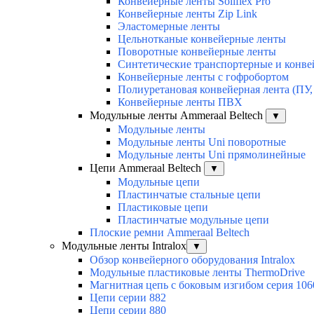
Конвейерные ленты Soliflex Pro
Конвейерные ленты Zip Link
Эластомерные ленты
Цельнотканые конвейерные ленты
Поворотные конвейерные ленты
Синтетические транспортерные и конв
Конвейерные ленты с гофробортом
Полиуретановая конвейерная лента (ПУ,
Конвейерные ленты ПВХ
Модульные ленты Ammeraal Beltech
▼
Модульные ленты
Модульные ленты Uni поворотные
Модульные ленты Uni прямолинейные
Цепи Ammeraal Beltech
▼
Модульные цепи
Пластинчатые стальные цепи
Пластиковые цепи
Пластинчатые модульные цепи
Плоские ремни Ammeraal Beltech
Модульные ленты Intralox
▼
Обзор конвейерного оборудования Intralox
Модульные пластиковые ленты ThermoDrive
Магнитная цепь с боковым изгибом серия 106
Цепи серии 882
Цепи серии 880