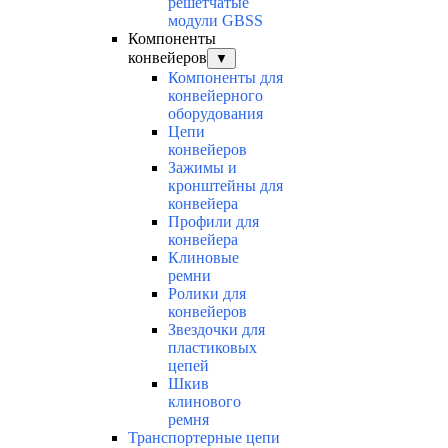
решетчатые
модули GBSS
Компоненты
конвейеров
▼
Компоненты для
конвейерного
оборудования
Цепи
конвейеров
Зажимы и
кронштейны для
конвейера
Профили для
конвейера
Клиновые
ремни
Ролики для
конвейеров
Звездочки для
пластиковых
цепей
Шкив
клинового
ремня
Транспортерные цепи