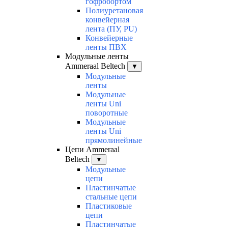
гофробортом
Полиуретановая
конвейерная
лента (ПУ, PU)
Конвейерные
ленты ПВХ
Модульные ленты
Ammeraal Beltech
▼
Модульные
ленты
Модульные
ленты Uni
поворотные
Модульные
ленты Uni
прямолинейные
Цепи Ammeraal
Beltech
▼
Модульные
цепи
Пластинчатые
стальные цепи
Пластиковые
цепи
Пластинчатые