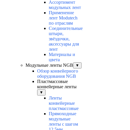
Ассортимент
модульных лент
Применение
лент Modutech
по отраслям
Соединительные
штыри,
звёздочки,
аксессуары для
лент
Материалы и
цвета
Модульные ленты NGB
▼
Обзор конвейерного
оборудования NGB
Пластмассовые
конвейерные ленты
▼
Ленты
конвейерные
пластмассовые
Прямоходные
модульные
ленты с шагом
12,5мм