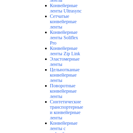
ленты
Конвейерные
ленты Ultrasync
Сетчатые
конвейерные
ленты
Конвейерные
ленты Soliflex
Pro
Конвейерные
ленты Zip Link
Эластомерные
ленты
Цельнотканые
конвейерные
ленты
Поворотные
конвейерные
ленты
Синтетические
транспортерные
и конвейерные
ленты
Конвейерные
ленты с